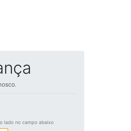
ança
nosco.
ao lado no campo abaixo