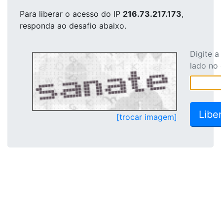
Para liberar o acesso
do IP
216.73.217.173
,
responda ao desafio abaixo.
Digite 
lado no
[trocar imagem]