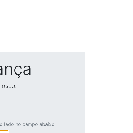
ança
nosco.
ao lado no campo abaixo