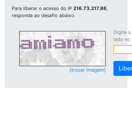
Para liberar o acesso
do IP
216.73.217.86
,
responda ao desafio abaixo.
Digite 
lado no
[trocar imagem]