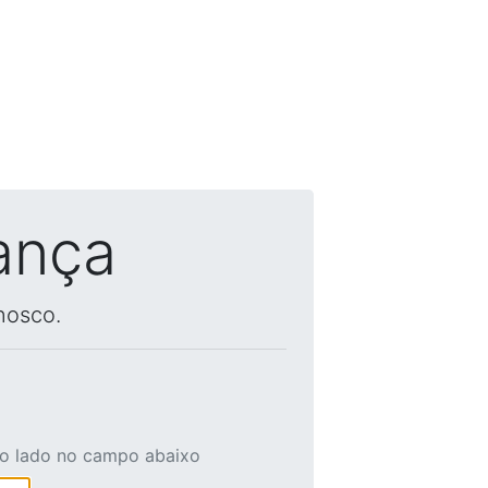
ança
nosco.
ao lado no campo abaixo