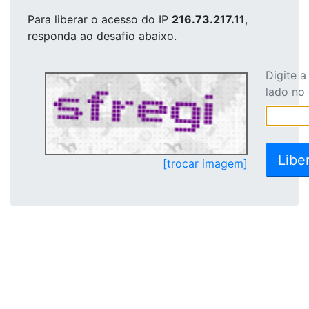
Para liberar o acesso
do IP
216.73.217.11
,
responda ao desafio abaixo.
Digite 
lado no
[trocar imagem]