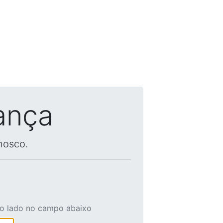
ança
nosco.
ao lado no campo abaixo