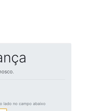
ança
nosco.
ao lado no campo abaixo