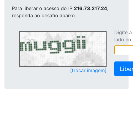
Para liberar o acesso
do IP
216.73.217.24
,
responda ao desafio abaixo.
Digite 
lado no
[trocar imagem]