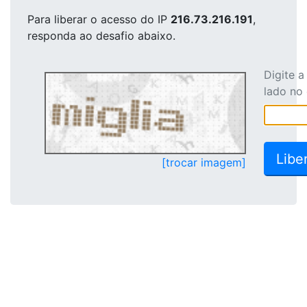
Para liberar o acesso
do IP
216.73.216.191
,
responda ao desafio abaixo.
Digite 
lado no
[trocar imagem]