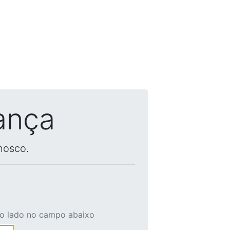
ança
nosco.
ao lado no campo abaixo