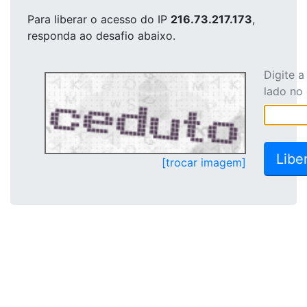
Para liberar o acesso
do IP
216.73.217.173
,
responda ao desafio abaixo.
Digite 
lado no
[trocar imagem]