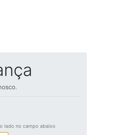
ança
nosco.
ao lado no campo abaixo