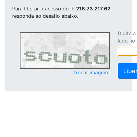
Para liberar o acesso
do IP
216.73.217.62
,
responda ao desafio abaixo.
Digite 
lado no
[trocar imagem]