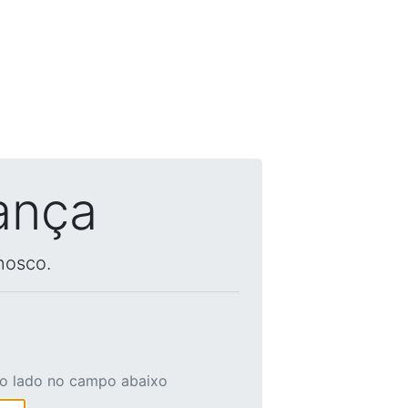
ança
nosco.
ao lado no campo abaixo