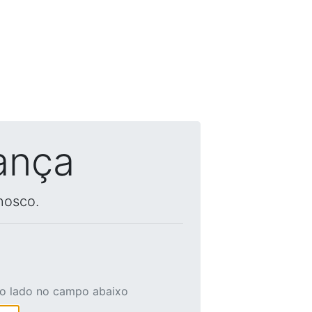
ança
nosco.
ao lado no campo abaixo