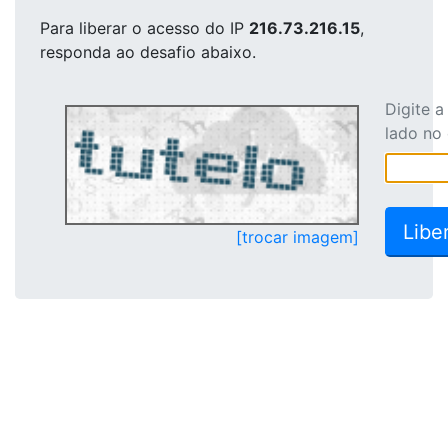
Para liberar o acesso
do IP
216.73.216.15
,
responda ao desafio abaixo.
Digite 
lado no
[trocar imagem]