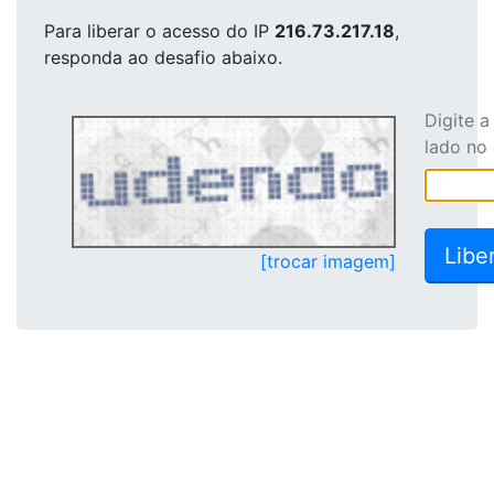
Para liberar o acesso
do IP
216.73.217.18
,
responda ao desafio abaixo.
Digite 
lado no
[trocar imagem]