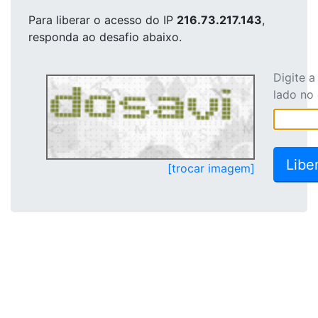
Para liberar o acesso
do IP
216.73.217.143
,
responda ao desafio abaixo.
Digite 
lado no
[trocar imagem]