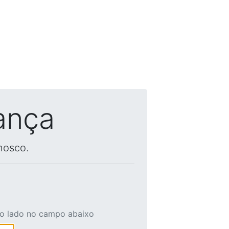
ança
nosco.
ao lado no campo abaixo