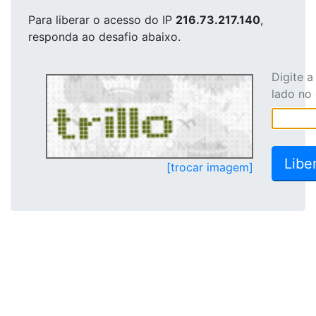
Para liberar o acesso
do IP
216.73.217.140
,
responda ao desafio abaixo.
Digite 
lado no
[trocar imagem]