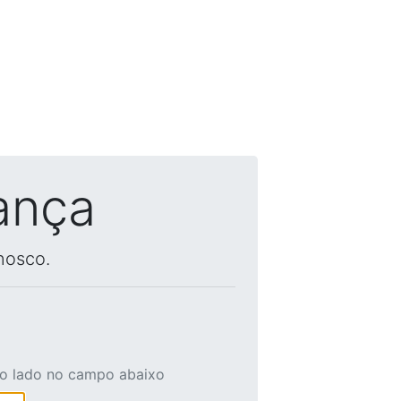
ança
nosco.
ao lado no campo abaixo