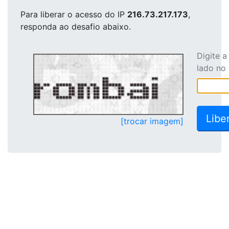
Para liberar o acesso
do IP
216.73.217.173
,
responda ao desafio abaixo.
Digite 
lado no
[trocar imagem]