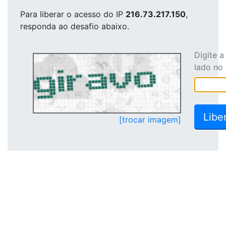
Para liberar o acesso
do IP
216.73.217.150
,
responda ao desafio abaixo.
Digite 
lado no
[trocar imagem]