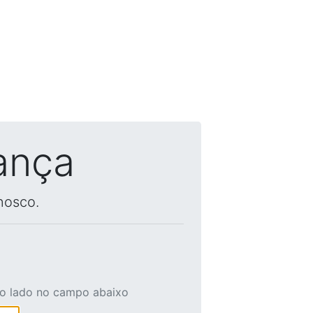
ança
nosco.
ao lado no campo abaixo