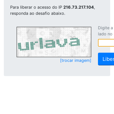
Para liberar o acesso
do IP
216.73.217.104
,
responda ao desafio abaixo.
Digite 
lado no
[trocar imagem]