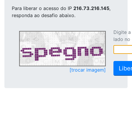
Para liberar o acesso
do IP
216.73.216.145
,
responda ao desafio abaixo.
Digite 
lado no
[trocar imagem]