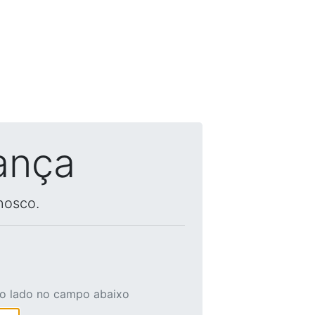
ança
nosco.
ao lado no campo abaixo