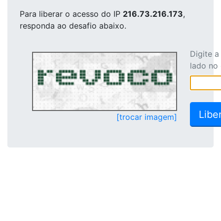
Para liberar o acesso
do IP
216.73.216.173
,
responda ao desafio abaixo.
Digite 
lado no
[trocar imagem]