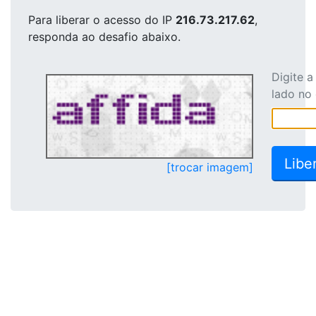
Para liberar o acesso
do IP
216.73.217.62
,
responda ao desafio abaixo.
Digite 
lado no
[trocar imagem]