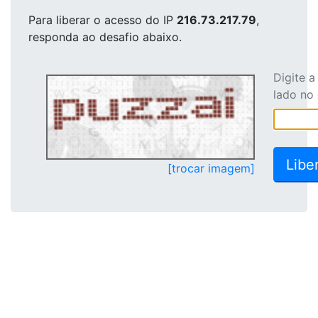
Para liberar o acesso
do IP
216.73.217.79
,
responda ao desafio abaixo.
Digite 
lado no
[trocar imagem]