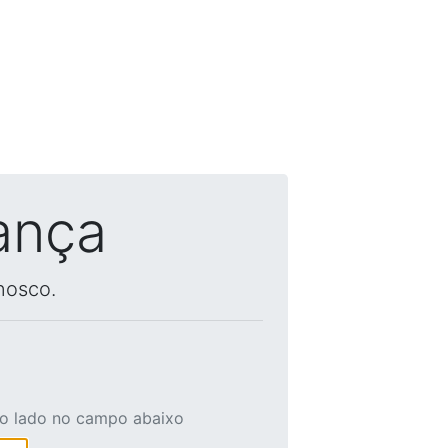
ança
nosco.
ao lado no campo abaixo