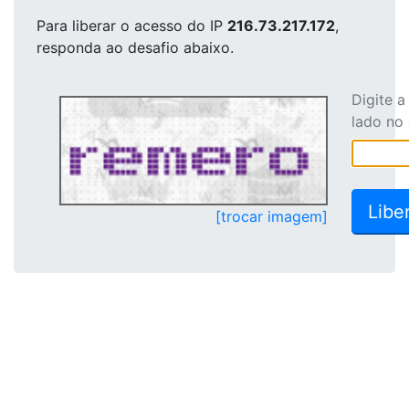
Para liberar o acesso
do IP
216.73.217.172
,
responda ao desafio abaixo.
Digite 
lado no
[trocar imagem]