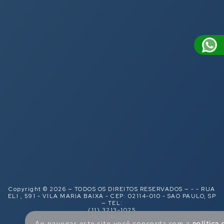
Copyright © 2026 — TODOS OS DIREITOS RESERVADOS — - - RUA
ELI , 591 - VILA MARIA BAIXA - CEP: 02114-010 - SAO PAULO, SP
— TEL:
(11) 3213-1025
(11) 3213-1087
Ao navegar este site você concorda com a
política