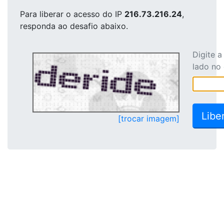
Para liberar o acesso
do IP
216.73.216.24
,
responda ao desafio abaixo.
Digite 
lado no
[trocar imagem]