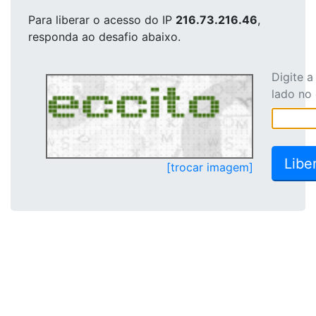
Para liberar o acesso
do IP
216.73.216.46
,
responda ao desafio abaixo.
Digite 
lado no
[trocar imagem]