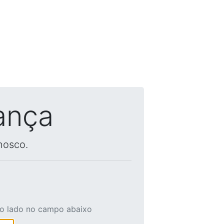
ança
nosco.
ao lado no campo abaixo