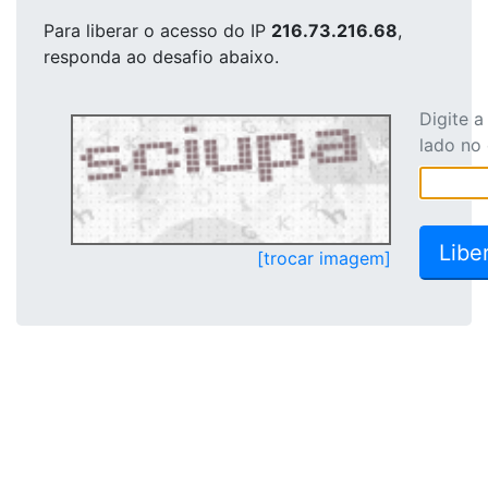
Para liberar o acesso
do IP
216.73.216.68
,
responda ao desafio abaixo.
Digite 
lado no
[trocar imagem]