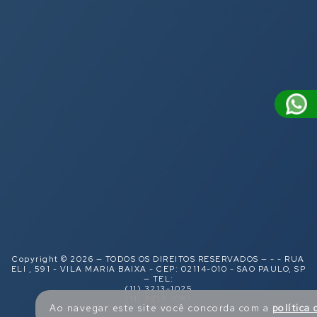
Copyright © 2026 — TODOS OS DIREITOS RESERVADOS — - - RUA
ELI , 591 - VILA MARIA BAIXA - CEP: 02114-010 - SAO PAULO, SP
— TEL:
(11) 3213-1025
(11) 3213-1087
Ao navegar este site você concorda com a
política