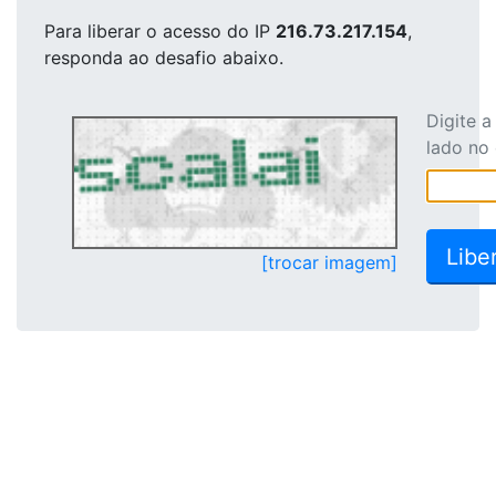
Para liberar o acesso
do IP
216.73.217.154
,
responda ao desafio abaixo.
Digite 
lado no
[trocar imagem]