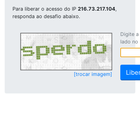
Para liberar o acesso
do IP
216.73.217.104
,
responda ao desafio abaixo.
Digite 
lado no
[trocar imagem]