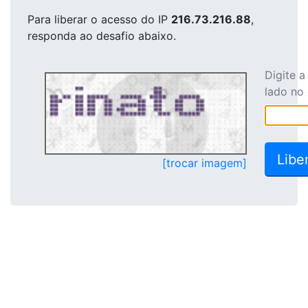
Para liberar o acesso
do IP
216.73.216.88
,
responda ao desafio abaixo.
Digite 
lado no
[trocar imagem]