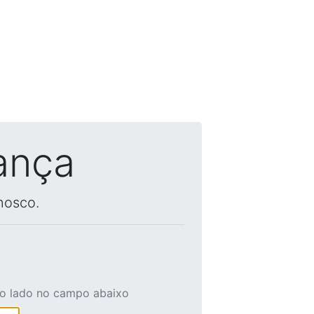
ança
nosco.
ao lado no campo abaixo