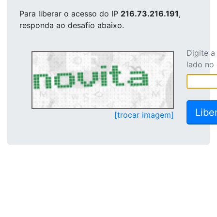
Para liberar o acesso
do IP
216.73.216.191
,
responda ao desafio abaixo.
Digite 
lado no
[trocar imagem]