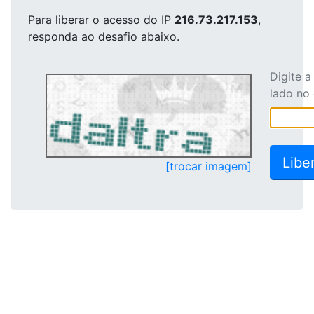
Para liberar o acesso
do IP
216.73.217.153
,
responda ao desafio abaixo.
Digite 
lado no
[trocar imagem]