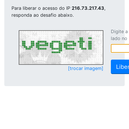
Para liberar o acesso
do IP
216.73.217.43
,
responda ao desafio abaixo.
Digite 
lado no
[trocar imagem]