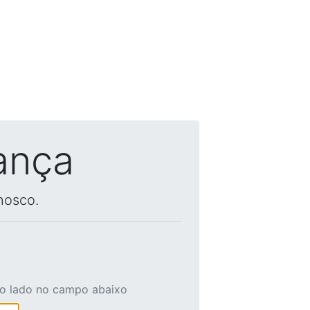
ança
nosco.
ao lado no campo abaixo