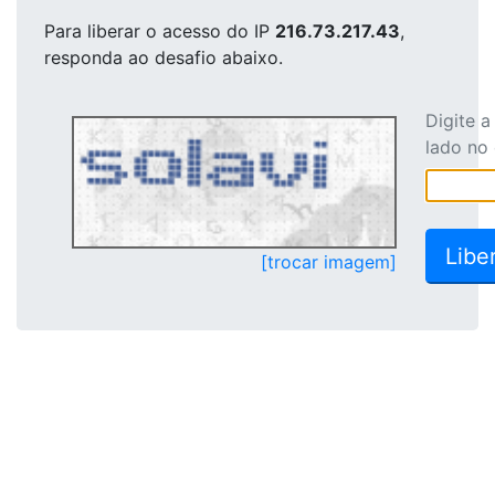
Para liberar o acesso
do IP
216.73.217.43
,
responda ao desafio abaixo.
Digite 
lado no
[trocar imagem]