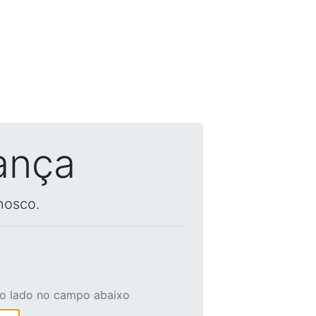
ança
nosco.
ao lado no campo abaixo