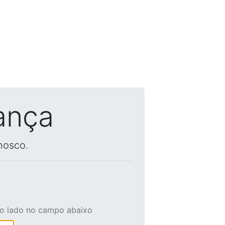
ança
nosco.
ao lado no campo abaixo